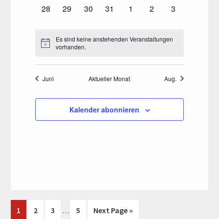
e
r
r
r
r
r
r
r
u
n
n
n
n
n
n
n
t
t
t
t
t
t
l
t
e
0
0
0
0
0
0
0
28
29
30
31
1
2
3
e
e
e
e
e
e
e
a
a
a
a
a
a
a
r
n
s
s
s
s
s
s
s
a
a
a
a
a
a
a
n
V
V
V
V
V
V
V
t
r
r
r
r
r
r
r
n
n
n
n
n
n
n
g
t
t
t
t
t
t
t
v
l
l
l
l
l
l
l
.
e
e
e
e
e
e
e
a
a
a
a
a
a
a
u
s
s
s
s
s
s
s
A
a
a
a
a
a
a
a
Es sind keine anstehenden Veranstaltungen
t
t
t
t
t
t
t
r
r
r
r
r
r
r
o
n
n
n
n
n
n
n
t
t
t
t
t
t
t
vorhanden.
n
l
l
l
l
l
l
l
n
u
u
u
u
u
u
u
a
a
a
a
a
a
a
s
s
s
s
s
s
s
n
a
a
a
a
a
a
a
s
t
t
t
t
t
t
t
n
n
n
n
n
n
n
g
n
n
n
n
n
n
n
t
t
t
t
t
t
t
l
l
l
l
l
l
l
i
u
u
u
u
u
u
u
V
g
g
g
g
g
g
g
s
s
s
s
s
s
s
Juni
Aktueller Monat
Aug.
a
a
a
a
a
a
a
e
t
t
t
t
t
t
t
c
n
n
n
n
n
n
n
e
e
e
e
e
e
e
e
t
t
t
t
t
t
t
l
l
l
l
l
l
l
u
u
u
u
u
u
u
h
n
g
g
g
g
g
g
g
n
n
n
n
n
n
n
a
a
a
a
a
a
a
r
t
t
t
t
t
t
t
n
n
n
n
n
n
n
t
e
e
e
e
e
e
e
Kalender abonnieren
,
,
,
,
,
,
,
S
l
l
l
l
l
l
l
u
u
u
u
u
u
u
g
g
g
g
g
g
g
e
a
n
n
n
n
n
n
n
t
t
t
t
t
t
t
u
n
n
n
n
n
n
n
e
e
e
e
e
e
e
n
,
,
,
,
,
,
,
n
u
u
u
u
u
u
u
g
g
g
g
g
g
g
n
n
n
n
n
n
n
c
-
n
n
n
n
n
n
n
s
e
e
e
e
e
e
e
,
,
,
,
,
,
,
N
h
g
g
g
g
g
g
g
n
n
n
n
n
n
n
t
a
e
e
e
e
e
e
e
e
,
,
,
,
,
,
,
v
a
n
n
n
n
n
n
n
u
i
l
,
,
,
,
,
,
,
g
n
Interim
t
Go
Go
Go
Go
Go
1
2
3
5
Next Page »
…
a
pages