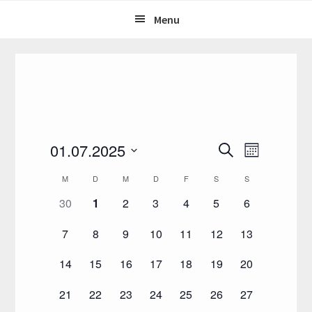
Skip
Skip
Menu
to
to
primary
main
navigation
content
V
V
01.07.2025
S
M
u
e
e
D
o
c
K
r
M
D
M
D
F
S
S
n
a
r
h
a
a
a
0
0
0
0
0
0
0
30
1
2
3
4
5
e
6
t
t
a
n
V
V
V
V
V
V
V
u
l
s
0
0
0
0
0
0
0
n
7
8
9
10
11
12
13
e
e
e
e
e
e
e
m
e
t
V
V
V
V
V
V
V
r
r
r
r
r
r
r
w
s
0
0
0
0
0
0
0
14
15
16
17
18
19
20
a
n
e
e
e
e
e
e
e
a
a
a
a
a
a
a
ä
t
V
V
V
V
V
V
V
l
r
r
r
r
r
r
r
n
n
n
n
n
n
n
h
d
0
0
0
0
0
0
0
21
22
23
24
25
26
27
e
e
e
e
e
e
e
t
a
a
a
a
a
a
a
a
s
s
s
s
s
s
s
l
V
V
V
V
V
V
V