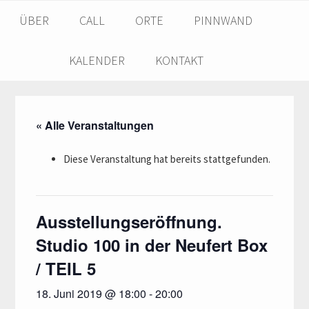
Skip
Skip
ÜBER
CALL
ORTE
PINNWAND
to
to
primary
main
navigation
content
KALENDER
KONTAKT
« Alle Veranstaltungen
Diese Veranstaltung hat bereits stattgefunden.
Ausstellungseröffnung.
Studio 100 in der Neufert Box
/ TEIL 5
18. Juni 2019 @ 18:00
-
20:00