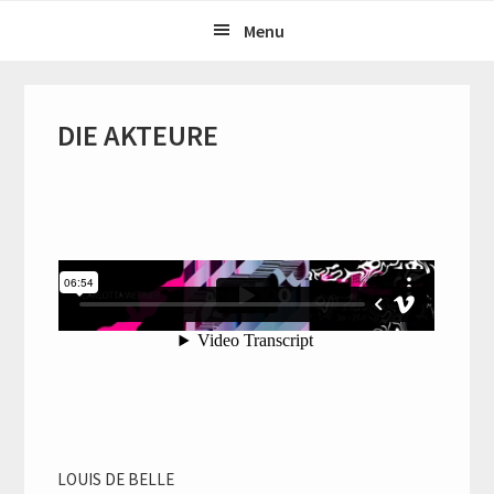
Skip
Skip
Menu
to
to
primary
main
navigation
content
DIE AKTEURE
LOUIS DE BELLE